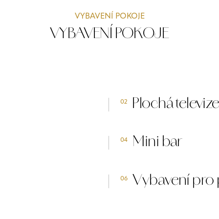
VYBAVENÍ POKOJE
VYBAVENÍ POKOJE
Plochá televiz
02
Mini bar
04
Vybavení pro p
06