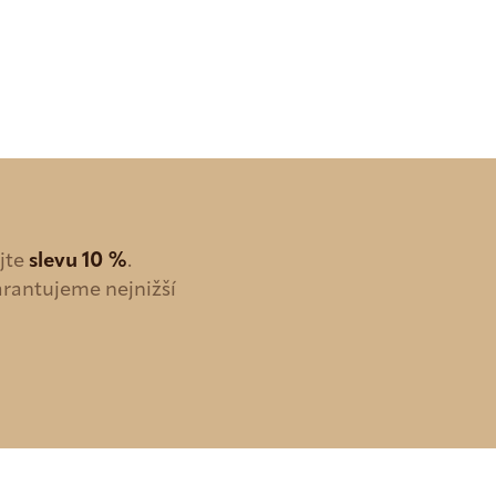
ejte
slevu 10 %
.
arantujeme nejnižší