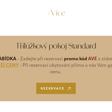
+Více
Třílůžkový pokoj Standard
NABÍDKA
- Zadejte při rezervaci
promo kód
AVE
a získ
ŠÍ CENY
- Při rezervaci ubytování přímo u nás Vám g
cenu.
REZERVACE