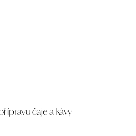
e
řípravu čaje a kávy