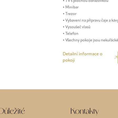
• TV s plochou obrazovkou
• Minibar
• Trezor
• Vybavení na přípravu čaje a káv
• Vysoušeč vlasů
• Telefon
• Všechny pokoje jsou nekuřáck
Detailní informace o
pokoji
Důležité
Kontakty